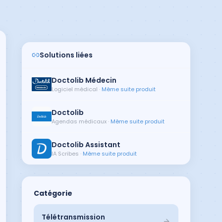
Solutions liées
Doctolib Médecin
Logiciel médical
·
Même suite produit
Doctolib
Agendas médicaux
·
Même suite produit
Doctolib Assistant
IA Scribes
·
Même suite produit
Catégorie
Télétransmission