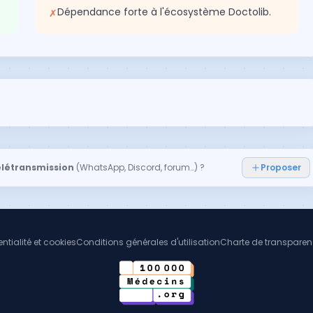
Dépendance forte à l'écosystème Doctolib.
✗
élétransmission
(WhatsApp, Discord, forum…) ?
Proposer
ntialité et cookies
Conditions générales d'utilisation
Charte de transpare