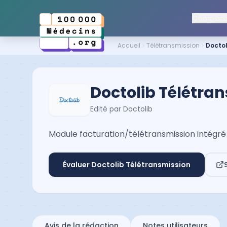
Comparat
Accueil
Télétransmission
Doctol
Doctolib Télétra
Edité par
Doctolib
Module facturation/télétransmission intégré à
Évaluer
Doctolib Télétransmission
Avis de la rédaction
Notes utilisateurs