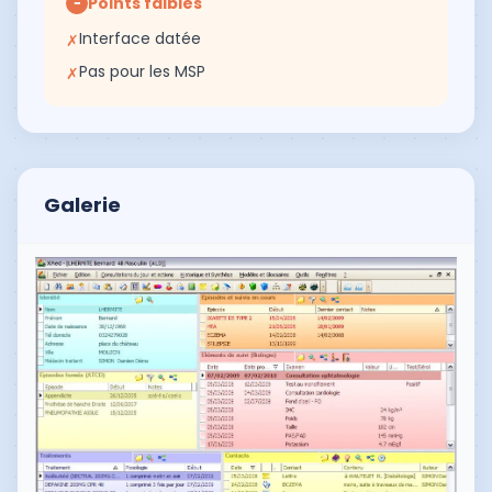
Points faibles
−
Interface datée
✗
Pas pour les MSP
✗
Galerie