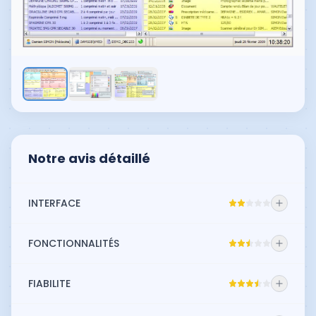
Notre avis détaillé
INTERFACE
Un peu comme ses cousins du même âge qui
FONCTIONNALITÉS
n’ont pas bénéficié d’une refonte graphique,
XMED pique un peu les yeux aujourd’hui. Mais
XMED, fort en idées du fait de sa structure
FIABILITE
juger uniquement son esthétique ne rend pas
associative avec des adhérents motivés, a
hommage à son ergonomie, qui fut à l’époque
également souffert de la faiblesse de son