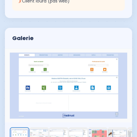
Client lourd (pas web)
✗
Galerie