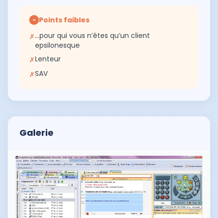
Points faibles
−
…pour qui vous n’êtes qu’un client
✗
epsilonesque
Lenteur
✗
SAV
✗
Galerie