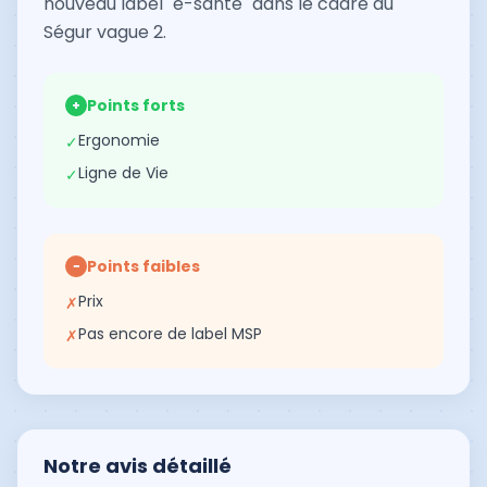
nouveau label "e-santé" dans le cadre du
Ségur vague 2.
Points forts
+
Ergonomie
✓
Ligne de Vie
✓
Points faibles
−
Prix
✗
Pas encore de label MSP
✗
Notre avis détaillé