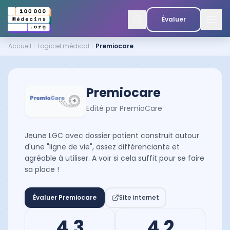
Évaluer
Accueil
Logiciel médical
Premiocare
Premiocare
Edité par
PremioCare
Jeune LGC avec dossier patient construit autour
d'une "ligne de vie", assez différenciante et
agréable à utiliser. A voir si cela suffit pour se faire
sa place !
Évaluer
Premiocare
Site internet
4.3
4.2