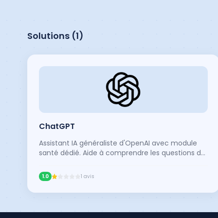
Solutions (
1
)
ChatGPT
Assistant IA généraliste d'OpenAI avec module
santé dédié. Aide à comprendre les questions de
santé courantes et les documents médicaux
sans établir de diagnostic ni proposer de
1.0
1
avis
traitement.