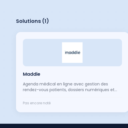
Solutions (
1
)
Maddie
Agenda médical en ligne avec gestion des
rendez-vous patients, dossiers numériques et
site vitrine inclus. Modulable selon le type de
pratique (généralistes, spécialistes, kinés,
Pas encore noté
ostéopathes, sages-femmes).