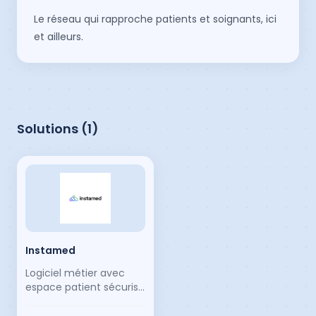
Le réseau qui rapproche patients et soignants, ici
et ailleurs.
Solutions (
1
)
Instamed
Logiciel métier avec
espace patient sécurisé
hébergé en France,
assez méconnu. A tort ?