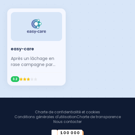
easy-care
Après un lâchage en
rase campagne par
Orisha, easy-care est
bien repris en mains par
3.2
sa maison-mère
Calimed et propose
désormais un logiciel
bien assemblé avec un
soupçon d'IA dedans.
Charte de confidentialité et cookies
Conditions générales d'utilisation
Charte de transparence
Nous contacter