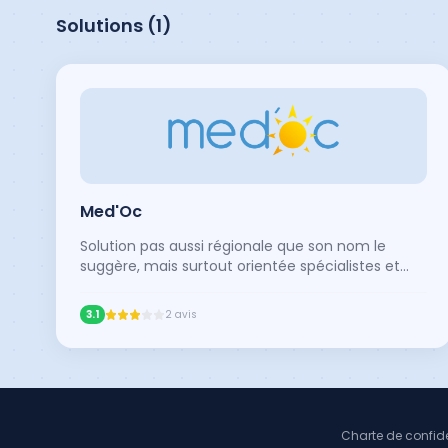
Solutions (
1
)
Med'Oc
Solution pas aussi régionale que son nom le
suggère, mais surtout orientée spécialistes et
MMGs.
3.1
2
avis
Charte de confide