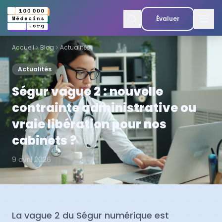
Évaluer
Accueil
Blog
Actualités
Actualités
Ségur vague 2 : nouvelle
contrainte administrative ou
vraie libération pour nos
cabinets ?
9 avril 2026
La vague 2 du Ségur numérique est