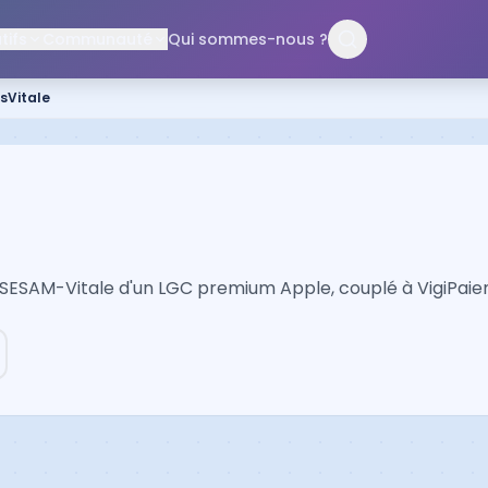
ifs
Communauté
Qui sommes-nous ?
sVitale
n SESAM-Vitale d'un LGC premium Apple, couplé à VigiPaie