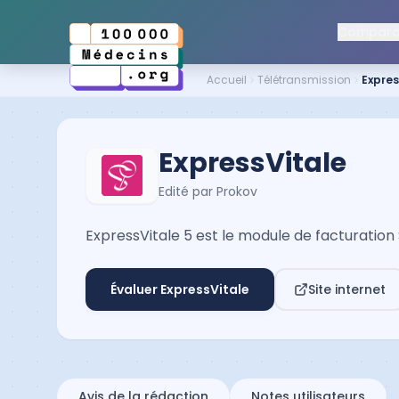
Comparat
Accueil
Télétransmission
Expres
ExpressVitale
Edité par
Prokov
ExpressVitale 5 est le module de facturatio
Évaluer
ExpressVitale
Site internet
Avis de la rédaction
Notes utilisateurs