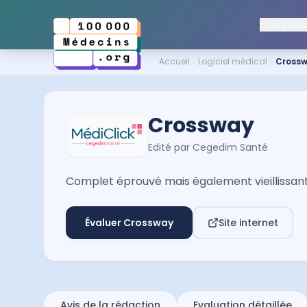
Comparat
Accueil
Logiciel médical
Cross
Crossway
Edité par
Cegedim Santé
Complet éprouvé mais également vieillissant
Évaluer
Crossway
Site internet
Avis de la rédaction
Evaluation détaillée