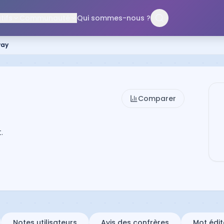
ifs
Communauté
Qui sommes-nous ?
way
Comparer
.
Notes utilisateurs
Avis des confrères
Mot édit