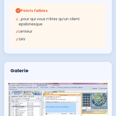
Points faibles
−
…pour qui vous n’êtes qu’un client
✗
epsilonesque
Lenteur
✗
SAV
✗
Galerie