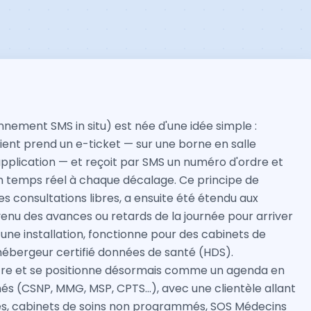
nnement SMS in situ) est née d'une idée simple :
tient prend un e-ticket — sur une borne en salle
'application — et reçoit par SMS un numéro d'ordre et
n temps réel à chaque décalage. Ce principe de
es consultations libres, a ensuite été étendu aux
enu des avances ou retards de la journée pour arriver
ne installation, fonctionne pour des cabinets de
hébergeur certifié données de santé (HDS).
mètre et se positionne désormais comme un agenda en
més (CSNP, MMG, MSP, CPTS…), avec une clientèle allant
tes, cabinets de soins non programmés, SOS Médecins