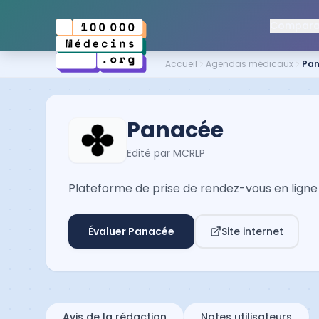
Comparat
Accueil
Agendas médicaux
Pa
Panacée
Edité par
MCRLP
Plateforme de prise de rendez-vous en ligne 
Évaluer
Panacée
Site internet
Avis de la rédaction
Notes utilisateurs