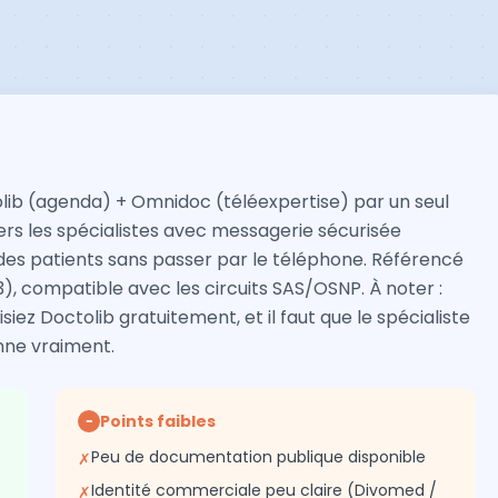
b (agenda) + Omnidoc (téléexpertise) par un seul
t vers les spécialistes avec messagerie sécurisée
on des patients sans passer par le téléphone. Référencé
, compatible avec les circuits SAS/OSNP. À noter :
isiez Doctolib gratuitement, et il faut que le spécialiste
onne vraiment.
Points faibles
−
Peu de documentation publique disponible
✗
Identité commerciale peu claire (Divomed /
✗