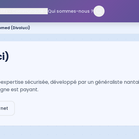
ifs
Communauté
Qui sommes-nous ?
omed (Divoluci)
i)
xpertise sécurisée, développé par un généraliste nantais
ligne est payant.
rnet